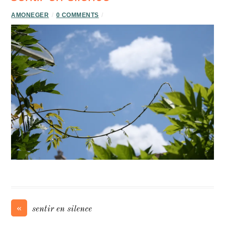
AMONEGER
/
0 COMMENTS
/
«
sentir en silence