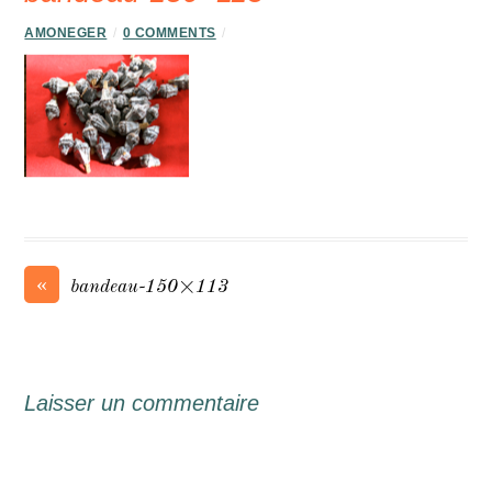
AMONEGER
/
0 COMMENTS
/
«
bandeau-150×113
Laisser un commentaire