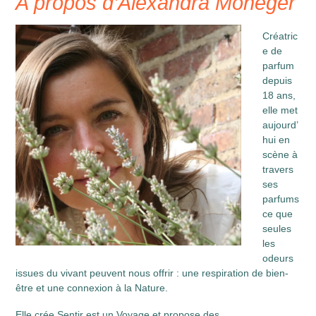
A propos d’Alexandra Monéger
Créatric
e de
parfum
depuis
18 ans,
elle met
aujourd’
hui en
scène à
travers
ses
parfums
ce que
seules
les
odeurs
issues du vivant peuvent nous offrir : une respiration de bien-
être et une connexion à la Nature.
Elle crée Sentir est un Voyage et propose des